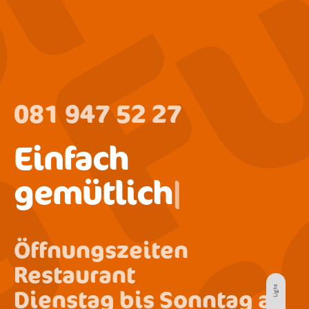
urc
la 
081 947 52 27
Einfach
and
|
Öffnungszeiten
Restaurant
Dienstag bis Sonntag ab
Light